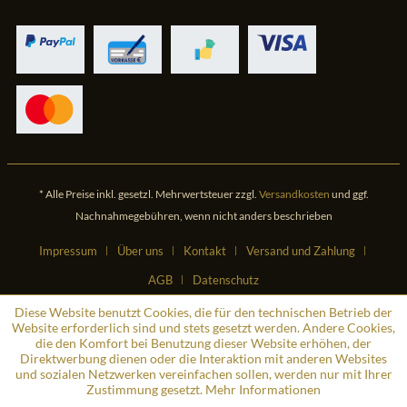
* Alle Preise inkl. gesetzl. Mehrwertsteuer zzgl.
Versandkosten
und ggf.
Nachnahmegebühren, wenn nicht anders beschrieben
Impressum
Über uns
Kontakt
Versand und Zahlung
AGB
Datenschutz
Diese Website benutzt Cookies, die für den technischen Betrieb der
Website erforderlich sind und stets gesetzt werden. Andere Cookies,
die den Komfort bei Benutzung dieser Website erhöhen, der
Direktwerbung dienen oder die Interaktion mit anderen Websites
und sozialen Netzwerken vereinfachen sollen, werden nur mit Ihrer
Zustimmung gesetzt.
Mehr Informationen