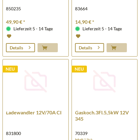
850235
83664
49,90 € *
14,90 € *
Lieferzeit 5 - 14 Tage
Lieferzeit 5 - 14 Tage
Details
Details
NEU
NEU
Ladewandler 12V/70A CI
Gaskoch.3Fl.5,5kW 12V
345
831800
70339
Inhalt
1 Stck.