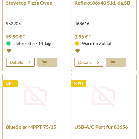
Stovetop Pizza Oven
Reflekt.86x40 S.kl.kla.SB
952205
468616
99,90 € *
3,95 € *
Lieferzeit 5 - 14 Tage
Ware im Zulauf
Details
Details
NEU
NEU
BlueSolar MPPT 75/15
USB-A/C Port für 83656