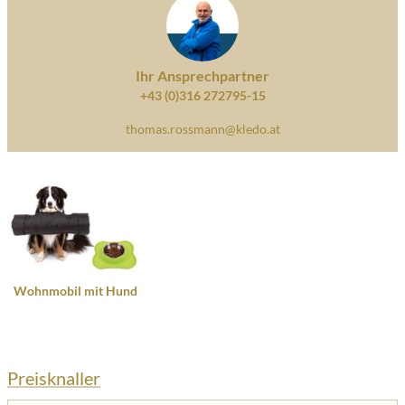
Ihr Ansprechpartner
+43 (0)316 272795-15
thomas.rossmann@kledo.at
Wohnmobil mit Hund
Preisknaller