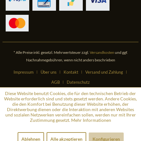
* Alle Preise inkl. gesetzl. Mehrwertsteuer zzgl.
Versandkosten
und ggf.
Nachnahmegebühren, wenn nicht anders beschrieben
Impressum
Über uns
Kontakt
Versand und Zahlung
AGB
Datenschutz
Diese Website benutzt Cookies, die für den technischen Betrieb der
Website erforderlich sind und stets gesetzt werden. Andere Cookies,
die den Komfort bei Benutzung dieser Website erhöhen, der
Direktwerbung dienen oder die Interaktion mit anderen Websites
und sozialen Netzwerken vereinfachen sollen, werden nur mit Ihrer
Zustimmung gesetzt.
Mehr Informationen
Ablehnen
Alle akzeptieren
Konfigurieren