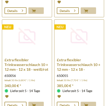
Details
Details
NEU
NEU
Extra flexibler
Extra flexibler
Trinkwasserschlauch 10 +
Trinkwasserschlauch 10 +
12 mm - 12 x 18 - weiß/rot
12 mm - 12 x 18 -
- 50 m
weiß/blau - 50 m
650056
650055
Inhalt
50 lfm
(6,80 € * / 1 lfm)
Inhalt
50 lfm
(7,70 € * / 1 lfm)
340,00 € *
385,00 € *
Lieferzeit 5 - 14 Tage
Lieferzeit 5 - 14 Tage
Details
Details