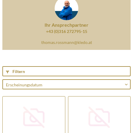
Ihr Ansprechpartner
+43 (0)316 272795-15
thomas.rossmann@kledo.at
Filtern