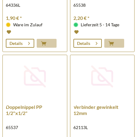
64336L
65538
1,90 € *
2,20 € *
Ware im Zulauf
Lieferzeit 5 - 14 Tage
Details
Details
Doppelnippel PP
Verbinder gewinkelt
1/2"x1/2"
12mm
65537
62113L