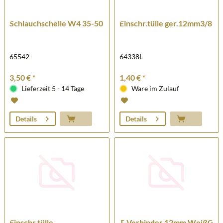
Schlauchschelle W4 35-50
Einschr.tülle ger.12mm3/8
65542
64338L
3,50 € *
1,40 € *
Lieferzeit 5 - 14 Tage
Ware im Zulauf
Details
Details
Einschr.tülle
T-Verbinder 12mm WeißG