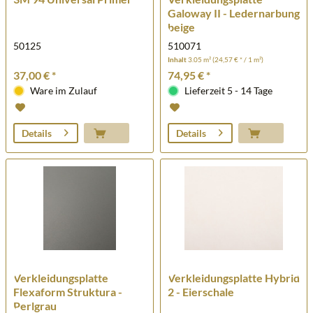
Galoway II - Ledernarbung
beige
50125
510071
Inhalt
3.05 m²
(24,57 € * / 1 m²)
37,00 € *
74,95 € *
Ware im Zulauf
Lieferzeit 5 - 14 Tage
Details
Details
Verkleidungsplatte
Verkleidungsplatte Hybrid
Flexaform Struktura -
2 - Eierschale
Perlgrau