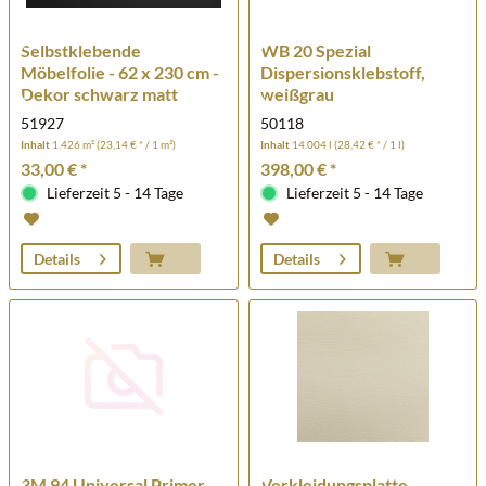
Selbstklebende
WB 20 Spezial
Möbelfolie - 62 x 230 cm -
Dispersionsklebstoff,
Dekor schwarz matt
weißgrau
51927
50118
Inhalt
1.426 m²
(23,14 € * / 1 m²)
Inhalt
14.004 l
(28,42 € * / 1 l)
33,00 € *
398,00 € *
Lieferzeit 5 - 14 Tage
Lieferzeit 5 - 14 Tage
Details
Details
3M 94 Universal Primer
Verkleidungsplatte