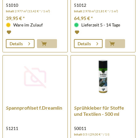
51010
51012
Inhalt
2.977 m²
(13,42 € * / 1 m²)
Inhalt
2.978 m²
(21,81 € * / 1 m²)
39,95 € *
64,95 € *
Ware im Zulauf
Lieferzeit 5 - 14 Tage
Details
Details
Spannprofilset f.Dreamlin
Sprühkleber für Stoffe
und Textilen - 500 ml
51211
50011
Inhalt
0.5 l
(29,00 € * / 1 l)