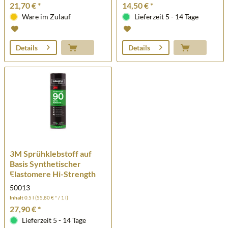
21,70 € *
14,50 € *
Ware im Zulauf
Lieferzeit 5 - 14 Tage
Details
Details
3M Sprühklebstoff auf
Basis Synthetischer
Elastomere Hi-Strength
90 - Transparent - 500 ml
50013
Inhalt
0.5 l
(55,80 € * / 1 l)
27,90 € *
Lieferzeit 5 - 14 Tage