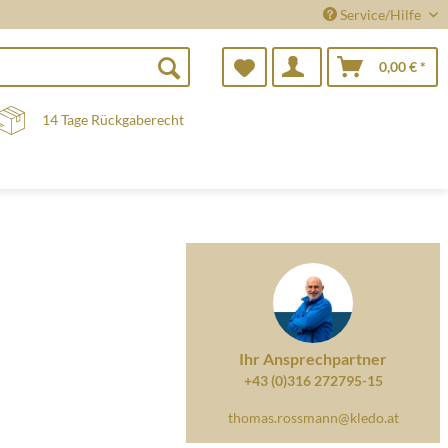
Service/Hilfe
0,00 € *
14 Tage Rückgaberecht
Ihr Ansprechpartner
+43 (0)316 272795-15
thomas.rossmann@kledo.at