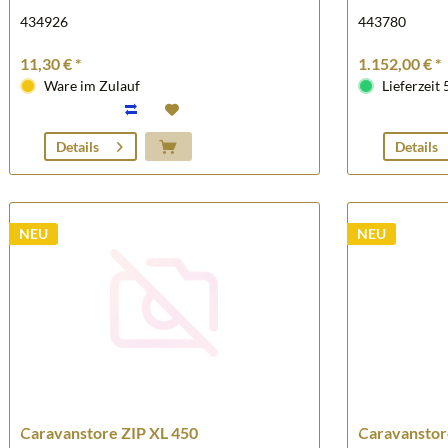
434926
443780
11,30 € *
1.152,00 € *
Ware im Zulauf
Lieferzeit 
Details
Details
NEU
NEU
Caravanstore ZIP XL 450
Caravanstor