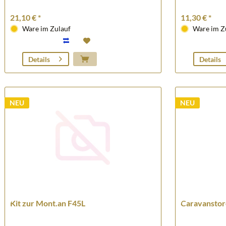
21,10 € *
11,30 € *
Ware im Zulauf
Ware im Z
Details
Details
NEU
NEU
Kit zur Mont.an F45L
Caravanstor