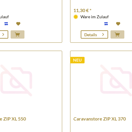
11,30 € *
ulauf
Ware im Zulauf
Details
NEU
e ZIP XL 550
Caravanstore ZIP XL 370