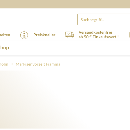
Versandkostenfrei
eiten
Preisknaller
ab 50 € Einkaufswert *
Shop
obil
Markisenvorzelt Fiamma