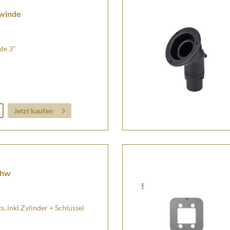
ewinde
de 3"
Jetzt kaufen
chw
 inkl.Zylinder + Schlüssel