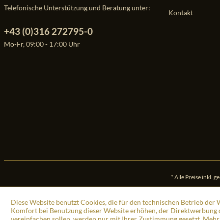
Telefonische Unterstützung und Beratung unter:
Kontakt
+43 (0)316 272795-0
Mo-Fr, 09:00 - 17:00 Uhr
* Alle Preise inkl. 
Diese Website benutzt Cookies, die für den technischen Betrieb der W
Komfort bei Benutzung dieser Website erhöhen, der Direktwerbung d
vereinfachen sollen, werden nur mit Ihrer Zustimmung gesetzt.
Mehr