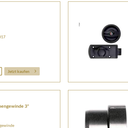
017
Jetzt kaufen
nnengewinde 3"
ngewinde