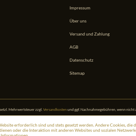
Impressum
Über uns
Versand und Zahlung
AGB
Datenschutz
Sitemap
gesetzl. Mehrwertsteuer zzgl.
Versandkosten
und ggf. Nachnahmegebühren, wenn nicht 
ebsite erforderlich sind und stets gesetzt werden. Andere Cookies, die 
ienen oder die Interaktion mit anderen Websites und sozialen Netzwerk
 Informationen