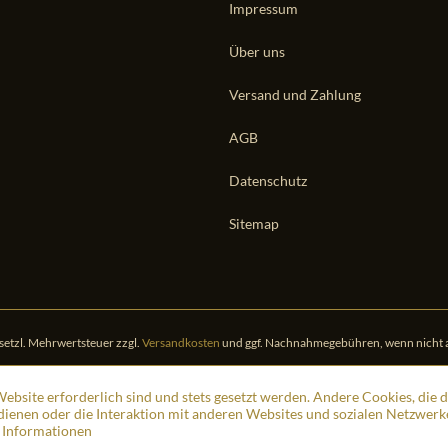
Impressum
Über uns
Versand und Zahlung
AGB
Datenschutz
Sitemap
gesetzl. Mehrwertsteuer zzgl.
Versandkosten
und ggf. Nachnahmegebühren, wenn nicht 
ebsite erforderlich sind und stets gesetzt werden. Andere Cookies, die 
ienen oder die Interaktion mit anderen Websites und sozialen Netzwerk
 Informationen