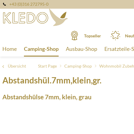
+43 (0)316 272795-0
Topseller
Neuh
Home
Camping-Shop
Ausbau-Shop
Ersatzteile-
Übersicht
Start Page
Camping-Shop
Wohnmobil Zubeh
Abstandshül.7mm,klein,gr.
Abstandshülse 7mm, klein, grau