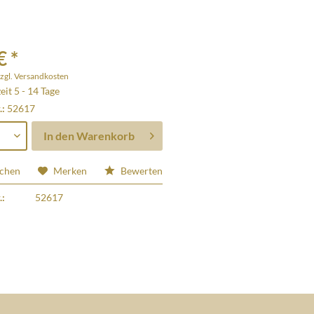
€ *
zgl. Versandkosten
eit 5 - 14 Tage
.:
52617
In den
Warenkorb
ichen
Merken
Bewerten
.:
52617