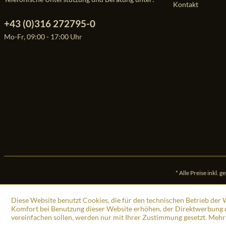
Kontakt
+43 (0)316 272795-0
Mo-Fr, 09:00 - 17:00 Uhr
* Alle Preise inkl. 
Diese Website benutzt Cookies, die für den technischen Betrieb der W
Komfort bei Benutzung dieser Website erhöhen, der Direktwerbung d
vereinfachen sollen, werden nur mit Ihrer Zustimmung gesetzt.
Mehr