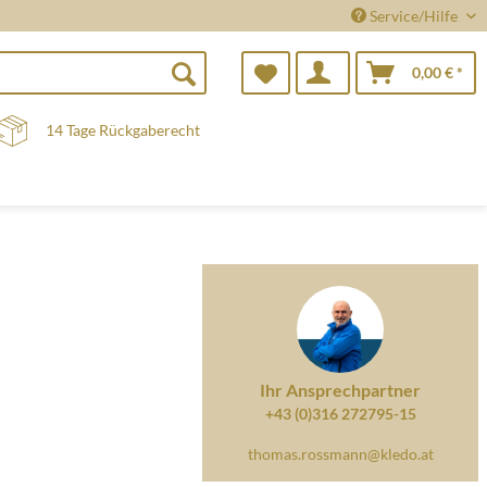
Service/Hilfe
0,00 € *
14 Tage Rückgaberecht
Ihr Ansprechpartner
+43 (0)316 272795-15
thomas.rossmann@kledo.at