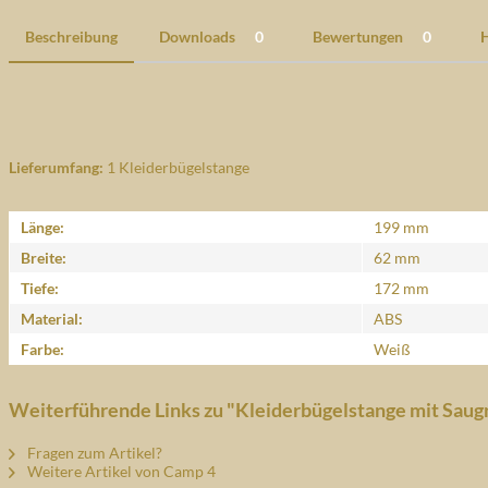
Beschreibung
Downloads
0
Bewertungen
0
H
Lieferumfang:
1 Kleiderbügelstange
Länge:
199 mm
Breite:
62 mm
Tiefe:
172 mm
Material:
ABS
Farbe:
Weiß
Weiterführende Links zu "Kleiderbügelstange mit Saug
Fragen zum Artikel?
Weitere Artikel von Camp 4