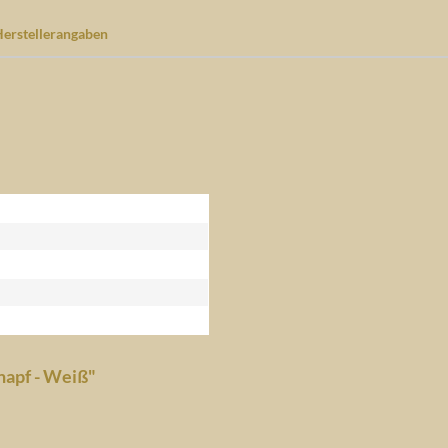
erstellerangaben
napf - Weiß"