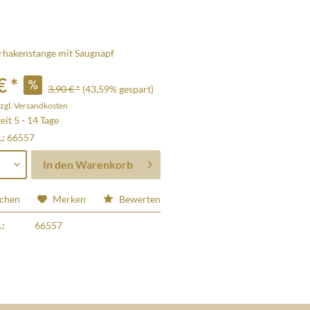
rhakenstange mit Saugnapf
€ *
3,90 € *
(43,59% gespart)
zgl. Versandkosten
eit 5 - 14 Tage
.:
66557
In den
Warenkorb
ichen
Merken
Bewerten
.:
66557