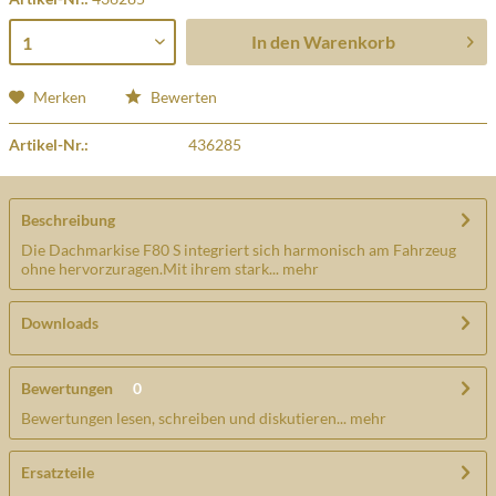
In den
Warenkorb
Merken
Bewerten
Artikel-Nr.:
436285
Beschreibung
Die Dachmarkise F80 S integriert sich harmonisch am Fahrzeug
ohne hervorzuragen.Mit ihrem stark...
mehr
Downloads
Bewertungen
0
Bewertungen lesen, schreiben und diskutieren...
mehr
Ersatzteile