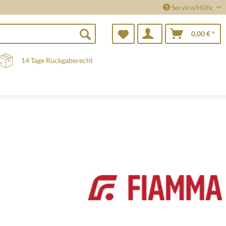
Service/Hilfe
0,00 € *
14 Tage Rückgaberecht