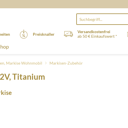
Versandkostenfrei
eiten
Preisknaller
ab 50 € Einkaufswert *
Shop
en, Markise Wohnmobil
Markisen-Zubehör
2V, Titanium
rkise