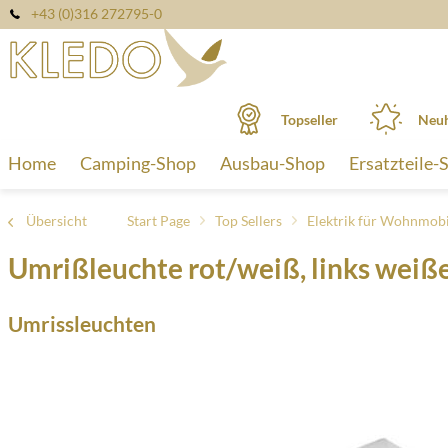
+43 (0)316 272795-0
Topseller
Neuh
Home
Camping-Shop
Ausbau-Shop
Ersatzteile-
Übersicht
Start Page
Top Sellers
Elektrik für Wohnmobi
Umrißleuchte rot/weiß, links wei
Umrissleuchten