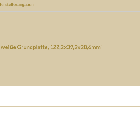
erstellerangaben
s weiße Grundplatte, 122,2x39,2x28,6mm"