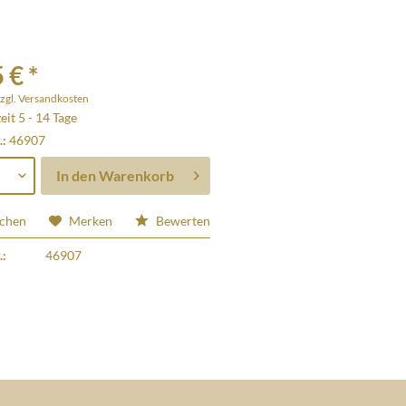
 € *
zgl. Versandkosten
eit 5 - 14 Tage
.:
46907
In den
Warenkorb
ichen
Merken
Bewerten
.:
46907