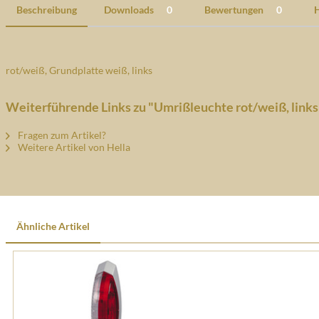
Beschreibung
Downloads
0
Bewertungen
0
H
rot/weiß, Grundplatte weiß, links
Weiterführende Links zu "Umrißleuchte rot/weiß, link
Fragen zum Artikel?
Weitere Artikel von Hella
Ähnliche Artikel