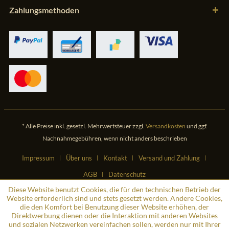
Zahlungsmethoden
* Alle Preise inkl. gesetzl. Mehrwertsteuer zzgl.
Versandkosten
und ggf.
Nachnahmegebühren, wenn nicht anders beschrieben
Impressum
Über uns
Kontakt
Versand und Zahlung
AGB
Datenschutz
Diese Website benutzt Cookies, die für den technischen Betrieb der
Website erforderlich sind und stets gesetzt werden. Andere Cookies,
die den Komfort bei Benutzung dieser Website erhöhen, der
Direktwerbung dienen oder die Interaktion mit anderen Websites
und sozialen Netzwerken vereinfachen sollen, werden nur mit Ihrer