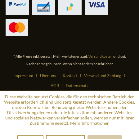
* Alle Preise inkl. gesetzl. Mehrwertsteuer zzgl.
Versandkosten
und ggf.
Nachnahmegebühren, wenn nicht anders beschrieben
Impressum
Über uns
Kontakt
Versand und Zahlung
AGB
Datenschutz
Diese Website benutzt Cookies, die für den technischen Betrieb der
Website erforderlich sind und stets gesetzt werden. Andere Cookies,
die den Komfort bei Benutzung dieser Website erhöhen, der
Direktwerbung dienen oder die Interaktion mit anderen Websites
und sozialen Netzwerken vereinfachen sollen, werden nur mit Ihrer
Zustimmung gesetzt.
Mehr Informationen