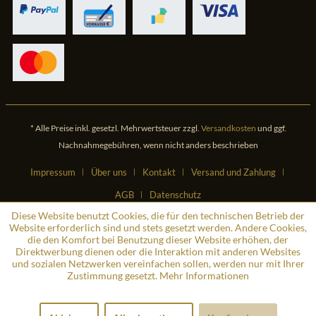
* Alle Preise inkl. gesetzl. Mehrwertsteuer zzgl.
Versandkosten
und ggf.
Nachnahmegebühren, wenn nicht anders beschrieben
Impressum
Über uns
Kontakt
Versand und Zahlung
AGB
Datenschutz
Diese Website benutzt Cookies, die für den technischen Betrieb der
Website erforderlich sind und stets gesetzt werden. Andere Cookies,
die den Komfort bei Benutzung dieser Website erhöhen, der
Direktwerbung dienen oder die Interaktion mit anderen Websites
und sozialen Netzwerken vereinfachen sollen, werden nur mit Ihrer
Zustimmung gesetzt.
Mehr Informationen