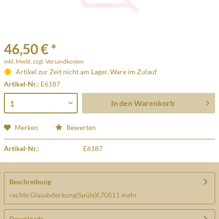
46,50 € *
inkl. MwSt.
zzgl. Versandkosten
Artikel zur Zeit nicht am Lager. Ware im Zulauf
Artikel-Nr.:
E6187
In den
Warenkorb
Merken
Bewerten
Artikel-Nr.:
E6187
Beschreibung
rechte Glasabdeckung(Spüle)f.70511
mehr
Downloads