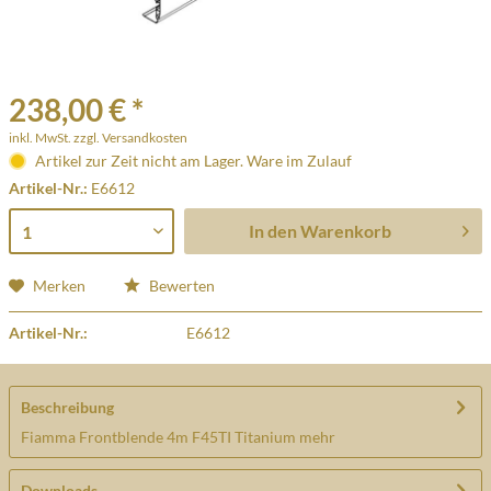
238,00 € *
inkl. MwSt.
zzgl. Versandkosten
Artikel zur Zeit nicht am Lager. Ware im Zulauf
Artikel-Nr.:
E6612
In den
Warenkorb
Merken
Bewerten
Artikel-Nr.:
E6612
Beschreibung
Fiamma Frontblende 4m F45TI Titanium
mehr
Downloads