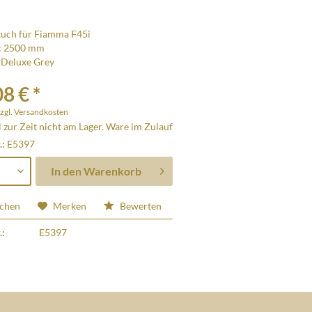
tuch für Fiamma F45i
: 2500 mm
 Deluxe Grey
8 € *
zgl. Versandkosten
l zur Zeit nicht am Lager. Ware im Zulauf
.:
E5397
In den
Warenkorb
ichen
Merken
Bewerten
.:
E5397