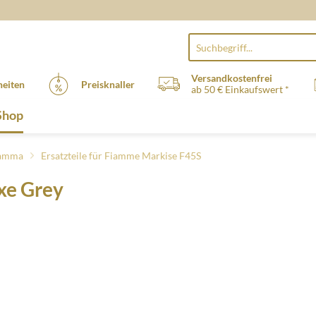
Versandkostenfrei
eiten
Preisknaller
ab 50 € Einkaufswert *
Shop
Fiamma
Ersatzteile für Fiamme Markise F45S
xe Grey