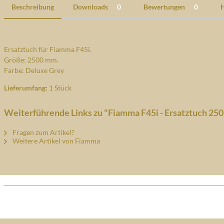
Beschreibung
Downloads
0
Bewertungen
0
H
Ersatztuch für Fiamma F45i.
Größe: 2500 mm.
Farbe: Deluxe Grey
Lieferumfang:
1 Stück
Weiterführende Links zu "Fiamma F45i - Ersatztuch 25
Fragen zum Artikel?
Weitere Artikel von Fiamma