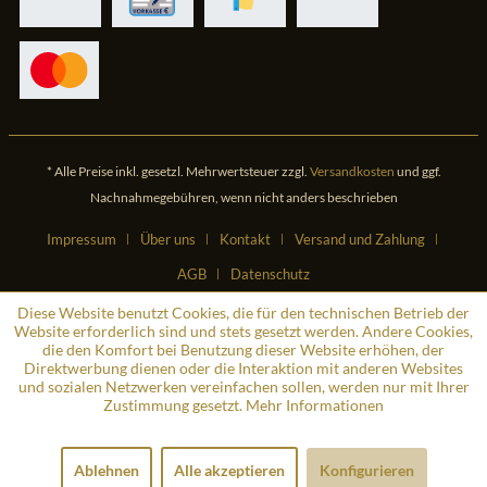
* Alle Preise inkl. gesetzl. Mehrwertsteuer zzgl.
Versandkosten
und ggf.
Nachnahmegebühren, wenn nicht anders beschrieben
Impressum
Über uns
Kontakt
Versand und Zahlung
AGB
Datenschutz
Diese Website benutzt Cookies, die für den technischen Betrieb der
Website erforderlich sind und stets gesetzt werden. Andere Cookies,
die den Komfort bei Benutzung dieser Website erhöhen, der
Direktwerbung dienen oder die Interaktion mit anderen Websites
und sozialen Netzwerken vereinfachen sollen, werden nur mit Ihrer
Zustimmung gesetzt.
Mehr Informationen
Ablehnen
Alle akzeptieren
Konfigurieren