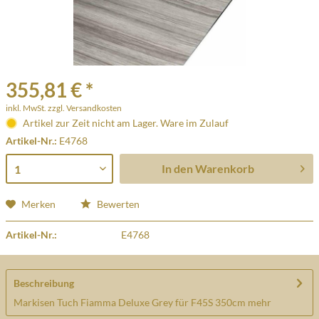
355,81 € *
inkl. MwSt.
zzgl. Versandkosten
Artikel zur Zeit nicht am Lager. Ware im Zulauf
Artikel-Nr.:
E4768
In den
Warenkorb
Merken
Bewerten
Artikel-Nr.:
E4768
Beschreibung
Markisen Tuch Fiamma Deluxe Grey für F45S 350cm
mehr