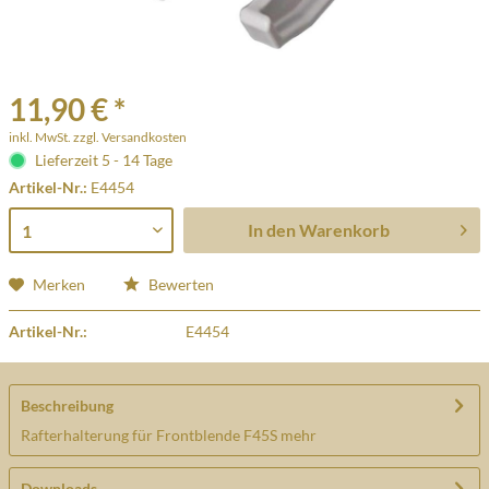
11,90 € *
inkl. MwSt.
zzgl. Versandkosten
Lieferzeit 5 - 14 Tage
Artikel-Nr.:
E4454
In den
Warenkorb
Merken
Bewerten
Artikel-Nr.:
E4454
Beschreibung
Rafterhalterung für Frontblende F45S
mehr
Downloads