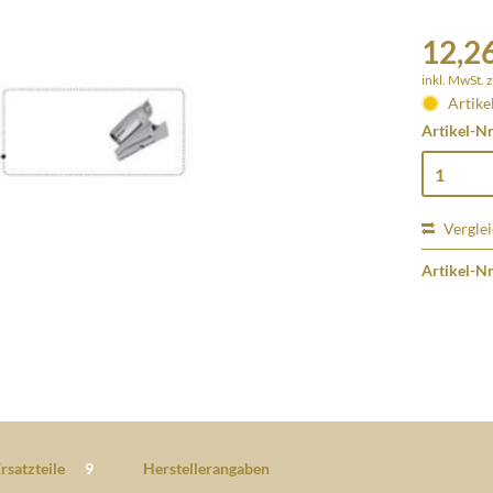
12,26
inkl. MwSt.
z
Artike
Artikel-Nr
Vergle
Artikel-Nr
rsatzteile
9
Herstellerangaben