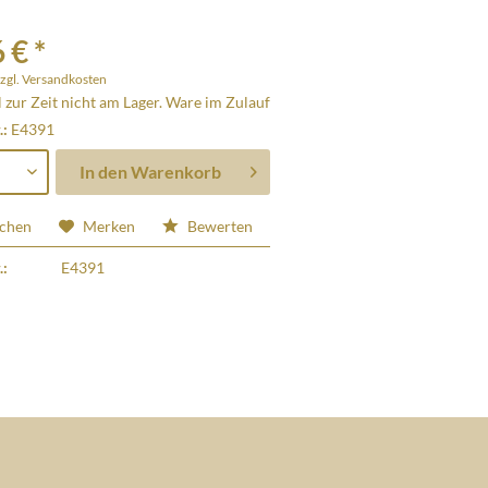
 € *
zgl. Versandkosten
l zur Zeit nicht am Lager. Ware im Zulauf
.:
E4391
In den
Warenkorb
ichen
Merken
Bewerten
.:
E4391