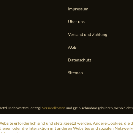
Impressum
Über uns
Versand und Zahlung
AGB
Datenschutz
Sitemap
gesetzl. Mehrwertsteuer zzgl.
Versandkosten
und ggf. Nachnahmegebühren, wenn nicht 
ebsite erforderlich sind und stets gesetzt werden. Andere Cookies, die 
ienen oder die Interaktion mit anderen Websites und sozialen Netzwerk