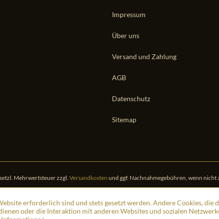
Impressum
Über uns
Versand und Zahlung
AGB
Datenschutz
Sitemap
gesetzl. Mehrwertsteuer zzgl.
Versandkosten
und ggf. Nachnahmegebühren, wenn nicht 
ebsite erforderlich sind und stets gesetzt werden. Andere Cookies, die 
ienen oder die Interaktion mit anderen Websites und sozialen Netzwerk