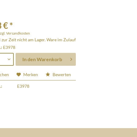
 € *
zgl. Versandkosten
l zur Zeit nicht am Lager. Ware im Zulauf
.:
E3978
In den
Warenkorb
ichen
Merken
Bewerten
.:
E3978