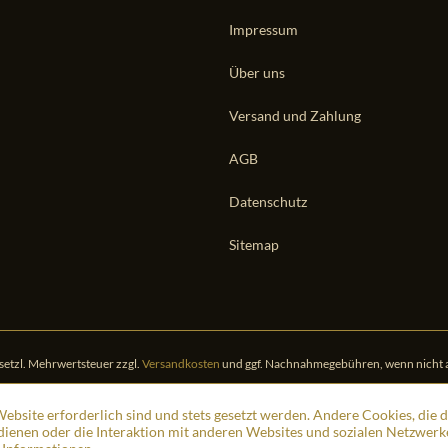
Impressum
Über uns
Versand und Zahlung
AGB
Datenschutz
Sitemap
gesetzl. Mehrwertsteuer zzgl.
Versandkosten
und ggf. Nachnahmegebühren, wenn nicht 
ebsite erforderlich sind und stets gesetzt werden. Andere Cookies, die 
ienen oder die Interaktion mit anderen Websites und sozialen Netzwerk