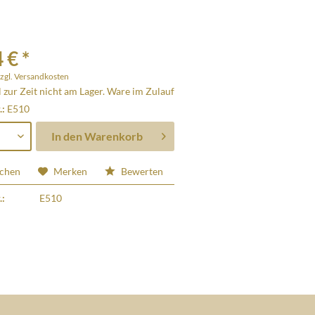
 € *
zgl. Versandkosten
l zur Zeit nicht am Lager. Ware im Zulauf
.:
E510
In den
Warenkorb
ichen
Merken
Bewerten
.:
E510