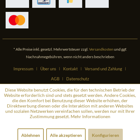
* Alle Preise inkl. gesetzl. Mehrwertsteuer zzgl.
Versandkosten
und ggf.
Nachnahmegebühren, wenn nicht anders beschrieben
Impressum
Über uns
Kontakt
Versand und Zahlung
AGB
Datenschutz
Diese Website benutzt Cookies, die für den technischen Betrieb der
Website erforderlich sind und stets gesetzt werden. Andere Cookies,
die den Komfort bei Benutzung dieser Website erhöhen, der
Direktwerbung dienen oder die Interaktion mit anderen Websites
und sozialen Netzwerken vereinfachen sollen, werden nur mit Ihrer
Zustimmung gesetzt.
Mehr Informationen
Ablehnen
Alle akzeptieren
Konfigurieren