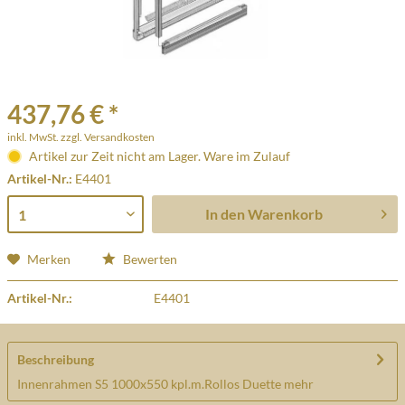
437,76 € *
inkl. MwSt.
zzgl. Versandkosten
Artikel zur Zeit nicht am Lager. Ware im Zulauf
Artikel-Nr.:
E4401
In den
Warenkorb
Merken
Bewerten
Artikel-Nr.:
E4401
Beschreibung
Innenrahmen S5 1000x550 kpl.m.Rollos Duette
mehr