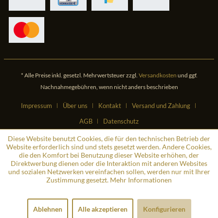
* Alle Preise inkl. gesetzl. Mehrwertsteuer zzgl.
Versandkosten
und ggf.
Nachnahmegebühren, wenn nicht anders beschrieben
Impressum
Über uns
Kontakt
Versand und Zahlung
AGB
Datenschutz
Diese Website benutzt Cookies, die für den technischen Betrieb der
Website erforderlich sind und stets gesetzt werden. Andere Cookies,
die den Komfort bei Benutzung dieser Website erhöhen, der
Direktwerbung dienen oder die Interaktion mit anderen Websites
und sozialen Netzwerken vereinfachen sollen, werden nur mit Ihrer
Zustimmung gesetzt.
Mehr Informationen
Ablehnen
Alle akzeptieren
Konfigurieren