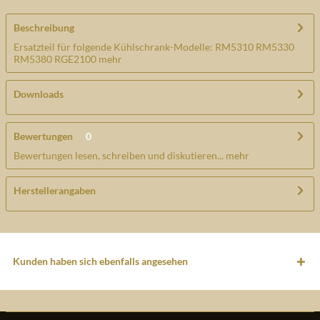
Beschreibung
Ersatzteil für folgende Kühlschrank-Modelle: RM5310 RM5330
RM5380 RGE2100
mehr
Downloads
Bewertungen
0
Bewertungen lesen, schreiben und diskutieren...
mehr
Herstellerangaben
Kunden haben sich ebenfalls angesehen