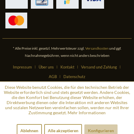
* Alle Preise inkl. gesetzl. Mehrwertsteuer zzgl.
Versandkosten
und ggf.
Nachnahmegebühren, wenn nicht anders beschrieben
Impressum
Über uns
Kontakt
Versand und Zahlung
AGB
Datenschutz
Diese Website benutzt Cookies, die für den technischen Betrieb der
Website erforderlich sind und stets gesetzt werden. Andere Cookies,
die den Komfort bei Benutzung dieser Website erhöhen, der
Direktwerbung dienen oder die Interaktion mit anderen Websites
und sozialen Netzwerken vereinfachen sollen, werden nur mit Ihrer
Zustimmung gesetzt.
Mehr Informationen
Ablehnen
Alle akzeptieren
Konfigurieren