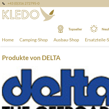
+43 (0)316 272795-0
Topseller
Neuh
Home
Camping-Shop
Ausbau-Shop
Ersatzteile-
Produkte von DELTA