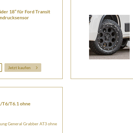
der 18” für Ford Transit
endrucksensor
Jetzt kaufen
/T6/T6.1 ohne
fung General Grabber AT3 ohne