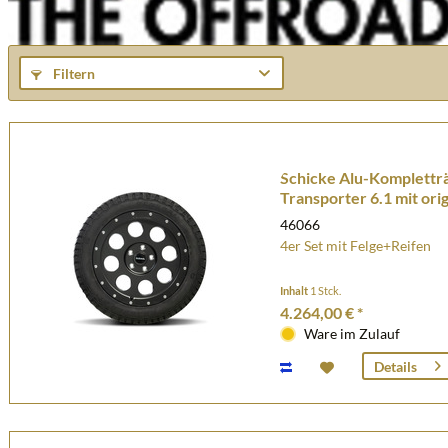
Filtern
Schicke Alu-Komplettr
Transporter 6.1 mit or
(vori
46066
4er Set mit Felge+Reifen
Inhalt
1 Stck.
4.264,00 € *
Ware im Zulauf
Details