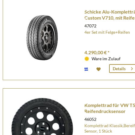
Schicke Alu-Kompletträ
Custom V710, mit Reif
47072
4er Set mit Felge+Reifen
4.290,00 € *
Ware im Zulauf
Details
Komplettrad für VW T5
Reifendrucksensor
46052
Komplettrad Klassik,Berei
Sensor, 1 Stück