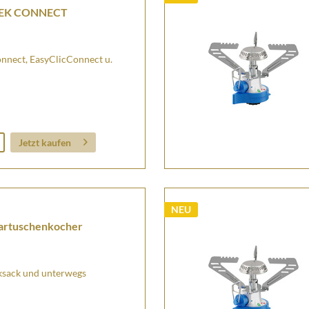
REK CONNECT
nnect, EasyClicConnect u.
Jetzt kaufen
NEU
rtuschenkocher
ksack und unterwegs