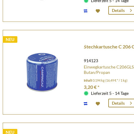
Lieferzeit 5 - 14 Tage
Details
NEU
Stechkartusche C 206 
914123
Einwegkartusche C206GLS 
Butan/Propan
Inhalt
0.194 kg
(16,49 € * / 1 kg)
3,20 € *
Lieferzeit 5 - 14 Tage
Details
NEU