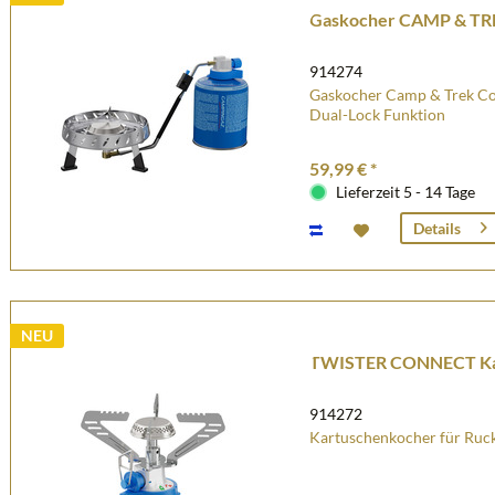
Gaskocher CAMP & T
914274
Gaskocher Camp & Trek Co
Dual-Lock Funktion
59,99 € *
Lieferzeit 5 - 14 Tage
Details
NEU
TWISTER CONNECT Ka
914272
Kartuschenkocher für Ruc