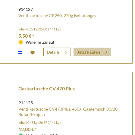
914127
Ventilkartusche CP250, 220g Isobutangas
Inhalt
0.22 kg
(25,00 € * / 1 kg)
5,50 € *
Ware im Zulauf
Jetzt kaufen
Details
Gaskartusche CV 470 Plus
914125
Ventilkartusche CV470Plus, 450g, Gasgemisch 80/20
Butan/Propan
Inhalt
0.45 kg
(26,67 € * / 1 kg)
12,00 € *