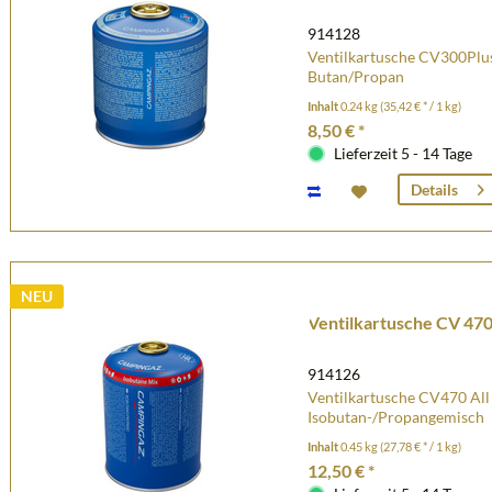
914128
Ventilkartusche CV300Plus
Butan/Propan
Inhalt
0.24 kg
(35,42 € * / 1 kg)
8,50 € *
Lieferzeit 5 - 14 Tage
Details
NEU
Ventilkartusche CV 470
914126
Ventilkartusche CV470 All 
Isobutan-/Propangemisch
Inhalt
0.45 kg
(27,78 € * / 1 kg)
12,50 € *