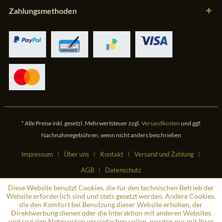
Zahlungsmethoden
* Alle Preise inkl. gesetzl. Mehrwertsteuer zzgl.
Versandkosten
und ggf.
Nachnahmegebühren, wenn nicht anders beschrieben
Impressum
Über uns
Kontakt
Versand und Zahlung
AGB
Datenschutz
Diese Website benutzt Cookies, die für den technischen Betrieb der
Website erforderlich sind und stets gesetzt werden. Andere Cookies,
die den Komfort bei Benutzung dieser Website erhöhen, der
Direktwerbung dienen oder die Interaktion mit anderen Websites
und sozialen Netzwerken vereinfachen sollen, werden nur mit Ihrer