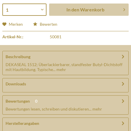
In den
Warenkorb
Merken
Bewerten
Artikel-Nr.:
50081
Beschreibung
DEKASEAL 1512; Überlackierbarer, standfester Butyl-Dichtstoff
mit Hautbildung. Typische...
mehr
Downloads
Bewertungen
0
Bewertungen lesen, schreiben und diskutieren...
mehr
Herstellerangaben