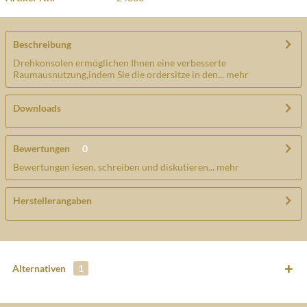
Beschreibung
Drehkonsolen ermöglichen Ihnen eine verbesserte
Raumausnutzung,indem Sie die ordersitze in den...
mehr
Downloads
Bewertungen
0
Bewertungen lesen, schreiben und diskutieren...
mehr
Herstellerangaben
Alternativen
1