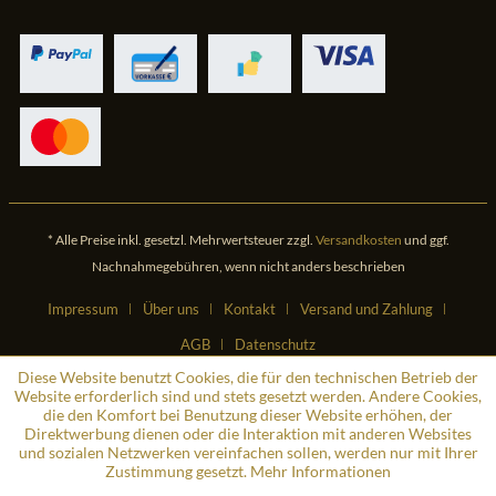
* Alle Preise inkl. gesetzl. Mehrwertsteuer zzgl.
Versandkosten
und ggf.
Nachnahmegebühren, wenn nicht anders beschrieben
Impressum
Über uns
Kontakt
Versand und Zahlung
AGB
Datenschutz
Diese Website benutzt Cookies, die für den technischen Betrieb der
Website erforderlich sind und stets gesetzt werden. Andere Cookies,
die den Komfort bei Benutzung dieser Website erhöhen, der
Direktwerbung dienen oder die Interaktion mit anderen Websites
und sozialen Netzwerken vereinfachen sollen, werden nur mit Ihrer
Zustimmung gesetzt.
Mehr Informationen