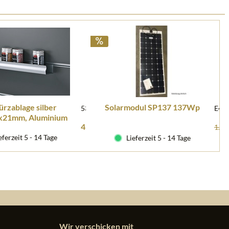
rzablage silber
Solarmodul SP137 137Wp
53424
E48
x21mm, Aluminium
41,00 € *
1.16
eferzeit 5 - 14 Tage
Lieferzeit 5 - 14 Tage
Wir verschicken mit