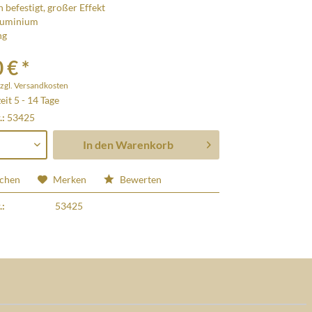
h befestigt, großer Effekt
luminium
ng
 € *
zgl. Versandkosten
eit 5 - 14 Tage
.:
53425
In den
Warenkorb
ichen
Merken
Bewerten
.:
53425