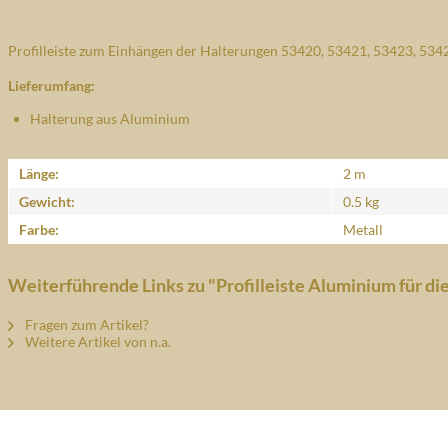
Profilleiste zum Einhängen der Halterungen 53420, 53421, 53423, 53
Lieferumfang:
Halterung aus Aluminium
Länge:
2 m
Gewicht:
0.5 kg
Farbe:
Metall
Weiterführende Links zu "Profilleiste Aluminium für d
Fragen zum Artikel?
Weitere Artikel von n.a.