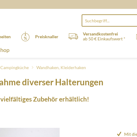
Versandkostenfrei
eiten
Preisknaller
ab 50 € Einkaufswert *
Shop
, Campingküche
Wandhaken, Kleiderhaken
fnahme diverser Halterungen
ielfältiges Zubehör erhältlich!
Mit di