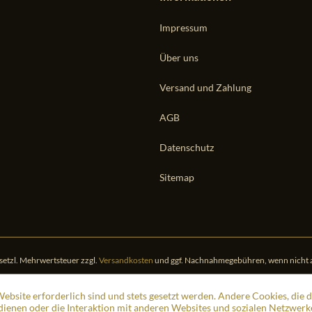
Impressum
Über uns
Versand und Zahlung
AGB
Datenschutz
Sitemap
gesetzl. Mehrwertsteuer zzgl.
Versandkosten
und ggf. Nachnahmegebühren, wenn nicht 
ebsite erforderlich sind und stets gesetzt werden. Andere Cookies, die 
ienen oder die Interaktion mit anderen Websites und sozialen Netzwerk