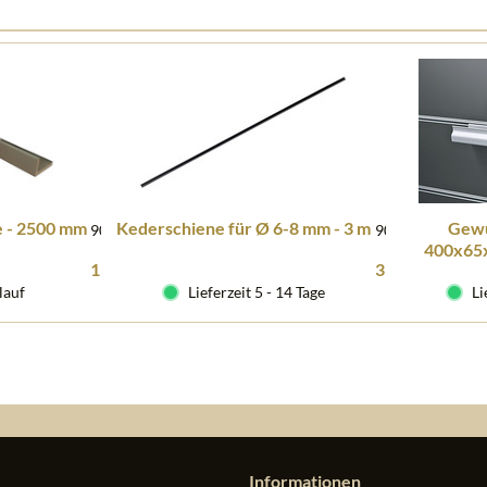
 - 2500 mm
Kederschiene für Ø 6-8 mm - 3 m
Gewü
90120
901151
400x65
Inhalt
2.5 lfm
(4,52 € * / 1 lfm)
11,30 € *
39,95 € *
lauf
Lieferzeit 5 - 14 Tage
Li
Informationen