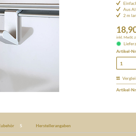
Einfac
Aus A
2 m la
18,90
inkl. MwSt.
z
Lieferz
Artikel-Nr
Vergle
Artikel-Nr
Zubehör
5
Herstellerangaben