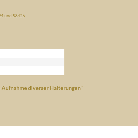
424 und 53426
ie Aufnahme diverser Halterungen"