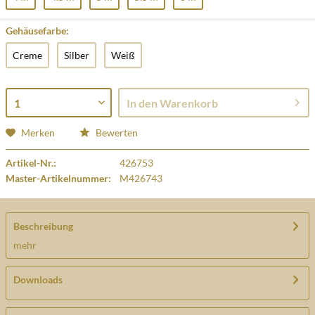
Gehäusefarbe:
Creme
Silber
Weiß
In den
Warenkorb
Merken
Bewerten
Artikel-Nr.:
426753
Master-Artikelnummer:
M426743
Beschreibung
mehr
Downloads