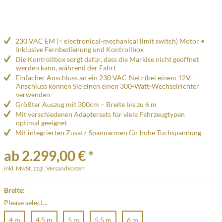
230 VAC EM (= electronical-mechanical limit switch) Motor •
Inklusive Fernbedienung und Kontrollbox
Die Kontrollbox sorgt dafür, dass die Markise nicht geöffnet
werden kann, während der Fahrt
Einfacher Anschluss an ein 230 VAC-Netz (bei einem 12V-
Anschluss können Sie einen einen 300-Watt-Wechselrichter
verwenden
Größter Auszug mit 300cm – Breite bis zu 6 m
Mit verschiedenen Adaptersets für viele Fahrzeugtypen
optimal geeignet
Mit integrierten Zusatz-Spannarmen für hohe Tuchspannung
ab 2.299,00 € *
inkl. MwSt.
zzgl. Versandkosten
Breite:
Please select...
4 m
4.5 m
5 m
5.5 m
6 m