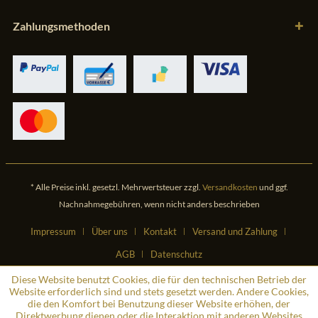
Zahlungsmethoden
* Alle Preise inkl. gesetzl. Mehrwertsteuer zzgl.
Versandkosten
und ggf.
Nachnahmegebühren, wenn nicht anders beschrieben
Impressum
Über uns
Kontakt
Versand und Zahlung
AGB
Datenschutz
Diese Website benutzt Cookies, die für den technischen Betrieb der
Website erforderlich sind und stets gesetzt werden. Andere Cookies,
die den Komfort bei Benutzung dieser Website erhöhen, der
Direktwerbung dienen oder die Interaktion mit anderen Websites