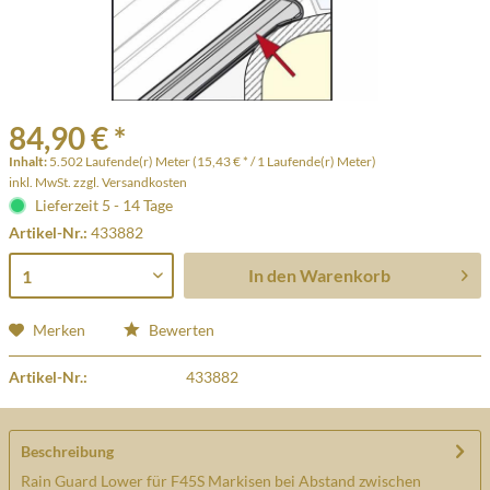
84,90 € *
Inhalt:
5.502 Laufende(r) Meter (15,43 € * / 1 Laufende(r) Meter)
inkl. MwSt.
zzgl. Versandkosten
Lieferzeit 5 - 14 Tage
Artikel-Nr.:
433882
In den
Warenkorb
Merken
Bewerten
Artikel-Nr.:
433882
Beschreibung
Rain Guard Lower für F45S Markisen bei Abstand zwischen