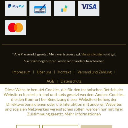
* Alle Preise inkl. gesetzl. Mehrwertsteuer zzgl.
Versandkosten
und ggf.
Nachnahmegebühren, wenn nicht anders beschrieben
Impressum
Über uns
Kontakt
Versand und Zahlung
AGB
Datenschutz
Diese Website benutzt Cookies, die für den technischen Betrieb der
Website erforderlich sind und stets gesetzt werden. Andere Cookies,
die den Komfort bei Benutzung dieser Website erhöhen, der
Direktwerbung dienen oder die Interaktion mit anderen Websites
und sozialen Netzwerken vereinfachen sollen, werden nur mit Ihrer
Zustimmung gesetzt.
Mehr Informationen