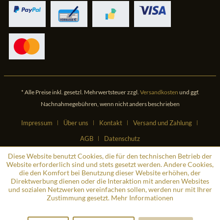
* Alle Preise inkl. gesetzl. Mehrwertsteuer zzgl.
Versandkosten
und ggf.
Nachnahmegebühren, wenn nicht anders beschrieben
Impressum
Über uns
Kontakt
Versand und Zahlung
AGB
Datenschutz
Diese Website benutzt Cookies, die für den technischen Betrieb der
Website erforderlich sind und stets gesetzt werden. Andere Cookies,
die den Komfort bei Benutzung dieser Website erhöhen, der
Direktwerbung dienen oder die Interaktion mit anderen Websites
und sozialen Netzwerken vereinfachen sollen, werden nur mit Ihrer
Zustimmung gesetzt.
Mehr Informationen