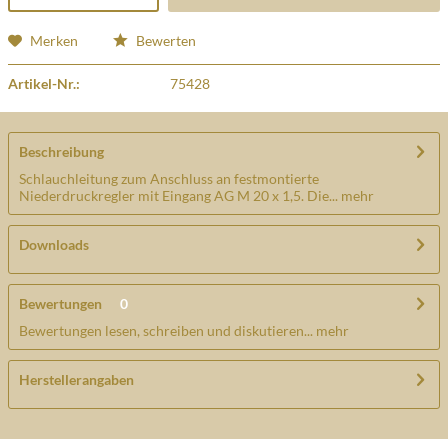
Merken
Bewerten
Artikel-Nr.:
75428
Beschreibung
Schlauchleitung zum Anschluss an festmontierte
Niederdruckregler mit Eingang AG M 20 x 1,5. Die...
mehr
Downloads
Bewertungen
0
Bewertungen lesen, schreiben und diskutieren...
mehr
Herstellerangaben