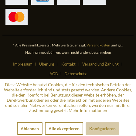
* Alle Preise inkl. gesetzl. Mehrwertsteuer zzgl.
Versandkosten
und ggf.
Nachnahmegebühren, wenn nicht anders beschrieben
Impressum
Über uns
Kontakt
Versand und Zahlung
AGB
Datenschutz
Diese Website benutzt Cookies, die für den technischen Betrieb der
Website erforderlich sind und stets gesetzt werden. Andere Cookies,
die den Komfort bei Benutzung dieser Website erhöhen, der
Direktwerbung dienen oder die Interaktion mit anderen Websites
und sozialen Netzwerken vereinfachen sollen, werden nur mit Ihrer
Zustimmung gesetzt.
Mehr Informationen
Ablehnen
Alle akzeptieren
Konfigurieren