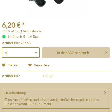
6,20 € *
inkl. MwSt.
zzgl. Versandkosten
Lieferzeit 5 - 14 Tage
Artikel-Nr.:
75463
In den
Warenkorb
Merken
Bewerten
Artikel-Nr.:
75463
Beschreibung
Zum Anschließen und Lösen von Kleinflaschenreglern an das
Flaschenventil. Für alle...
mehr