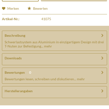
Merken
Bewerten
Artikel-Nr.:
41075
Beschreibung
Schwerlastsystem aus Aluminium in einzigartigem Design mit drei
T-Nuten zur Befestigung...
mehr
Downloads
Bewertungen
0
Bewertungen lesen, schreiben und diskutieren...
mehr
Herstellerangaben