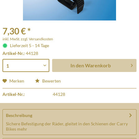
7,30 € *
inkl. MwSt.
zzgl. Versandkosten
Lieferzeit 5 - 14 Tage
Artikel-Nr.:
44128
In den
Warenkorb
Merken
Bewerten
Artikel-Nr.:
44128
Beschreibung
Sichere Befestigung der Räder, gleitet in den Schienen der Carry
Bikes
mehr