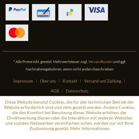
* Alle Preise inkl. gesetzl. Mehrwertsteuer zzgl.
Versandkosten
und ggf.
Nachnahmegebühren, wenn nicht anders beschrieben
Impressum
Über uns
Kontakt
Versand und Zahlung
AGB
Datenschutz
Diese Website benutzt Cookies, die für den technischen Betrieb der
Website erforderlich sind und stets gesetzt werden. Andere Cookies,
die den Komfort bei Benutzung dieser Website erhöhen, der
Direktwerbung dienen oder die Interaktion mit anderen Websites
und sozialen Netzwerken vereinfachen sollen, werden nur mit Ihrer
Zustimmung gesetzt.
Mehr Informationen