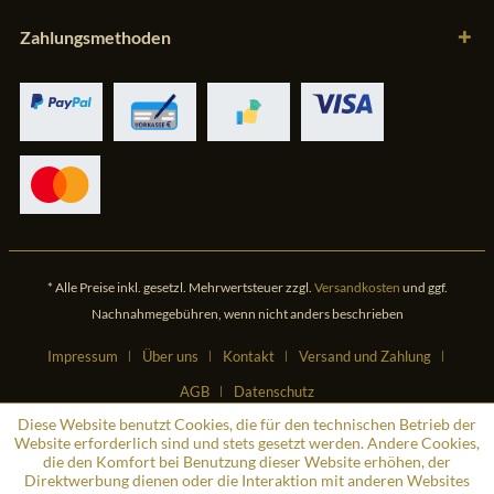
Zahlungsmethoden
* Alle Preise inkl. gesetzl. Mehrwertsteuer zzgl.
Versandkosten
und ggf.
Nachnahmegebühren, wenn nicht anders beschrieben
Impressum
Über uns
Kontakt
Versand und Zahlung
AGB
Datenschutz
Diese Website benutzt Cookies, die für den technischen Betrieb der
Website erforderlich sind und stets gesetzt werden. Andere Cookies,
die den Komfort bei Benutzung dieser Website erhöhen, der
Direktwerbung dienen oder die Interaktion mit anderen Websites