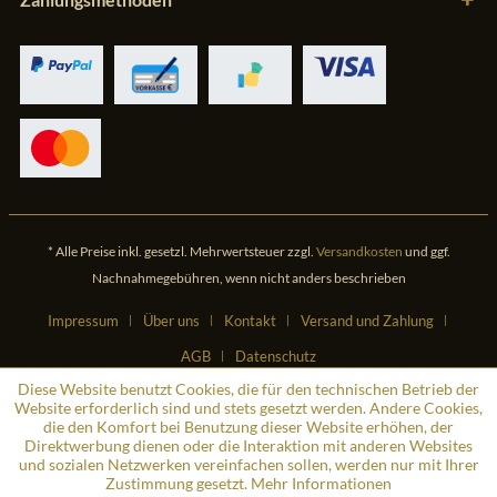
* Alle Preise inkl. gesetzl. Mehrwertsteuer zzgl.
Versandkosten
und ggf.
Nachnahmegebühren, wenn nicht anders beschrieben
Impressum
Über uns
Kontakt
Versand und Zahlung
AGB
Datenschutz
Diese Website benutzt Cookies, die für den technischen Betrieb der
Website erforderlich sind und stets gesetzt werden. Andere Cookies,
die den Komfort bei Benutzung dieser Website erhöhen, der
Direktwerbung dienen oder die Interaktion mit anderen Websites
und sozialen Netzwerken vereinfachen sollen, werden nur mit Ihrer
Zustimmung gesetzt.
Mehr Informationen