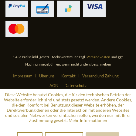
* Alle Preise inkl. gesetzl. Mehrwertsteuer zzgl.
Versandkosten
und ggf.
Nachnahmegebühren, wenn nicht anders beschrieben
Impressum
Über uns
Kontakt
Versand und Zahlung
AGB
Datenschutz
Diese Website benutzt Cookies, die für den technischen Betrieb der
Website erforderlich sind und stets gesetzt werden. Andere Cookies,
die den Komfort bei Benutzung dieser Website erhöhen, der
Direktwerbung dienen oder die Interaktion mit anderen Websites
und sozialen Netzwerken vereinfachen sollen, werden nur mit Ihrer
Zustimmung gesetzt.
Mehr Informationen