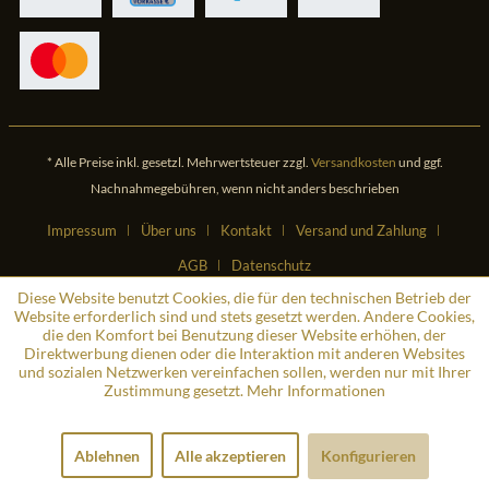
* Alle Preise inkl. gesetzl. Mehrwertsteuer zzgl.
Versandkosten
und ggf.
Nachnahmegebühren, wenn nicht anders beschrieben
Impressum
Über uns
Kontakt
Versand und Zahlung
AGB
Datenschutz
Diese Website benutzt Cookies, die für den technischen Betrieb der
Website erforderlich sind und stets gesetzt werden. Andere Cookies,
die den Komfort bei Benutzung dieser Website erhöhen, der
Direktwerbung dienen oder die Interaktion mit anderen Websites
und sozialen Netzwerken vereinfachen sollen, werden nur mit Ihrer
Zustimmung gesetzt.
Mehr Informationen
Ablehnen
Alle akzeptieren
Konfigurieren