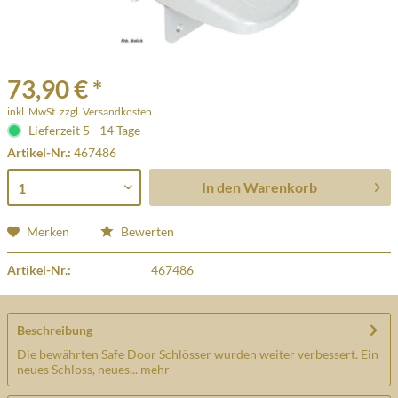
73,90 € *
inkl. MwSt.
zzgl. Versandkosten
Lieferzeit 5 - 14 Tage
Artikel-Nr.:
467486
In den
Warenkorb
Merken
Bewerten
Artikel-Nr.:
467486
Beschreibung
Die bewährten Safe Door Schlösser wurden weiter verbessert. Ein
neues Schloss, neues...
mehr