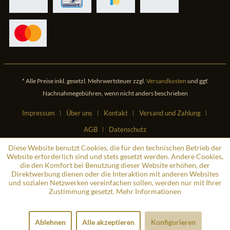
* Alle Preise inkl. gesetzl. Mehrwertsteuer zzgl.
Versandkosten
und ggf.
Nachnahmegebühren, wenn nicht anders beschrieben
Impressum
Über uns
Kontakt
Versand und Zahlung
AGB
Datenschutz
Diese Website benutzt Cookies, die für den technischen Betrieb der
Website erforderlich sind und stets gesetzt werden. Andere Cookies,
die den Komfort bei Benutzung dieser Website erhöhen, der
Direktwerbung dienen oder die Interaktion mit anderen Websites
und sozialen Netzwerken vereinfachen sollen, werden nur mit Ihrer
Zustimmung gesetzt.
Mehr Informationen
Ablehnen
Alle akzeptieren
Konfigurieren