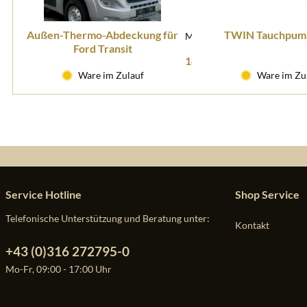
Außen-Thermo-Abdeckung für
TWIN Tauchpum
M37442
Ford Transit
149,90 € *
Ware im Zulauf
Ware im Zu
Service Hotline
Shop Service
Telefonische Unterstützung und Beratung unter:
Kontakt
+43 (0)316 272795-0
Mo-Fr, 09:00 - 17:00 Uhr