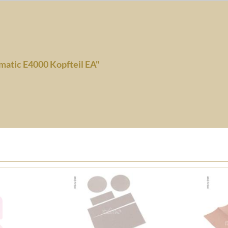
matic E4000 Kopfteil EA"