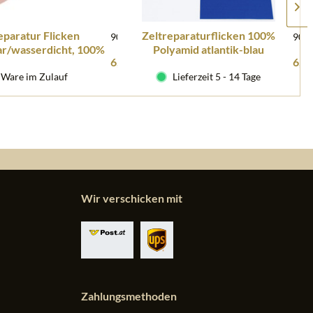
eparatur Flicken
Zeltreparaturflicken 100%
900991
900
ar/wasserdicht, 100%
Polyamid atlantik-blau
6,10 € *
6,10
olle sandfarbig
selbstklebend 2 St.
Ware im Zulauf
Lieferzeit 5 - 14 Tage
Wir verschicken mit
Zahlungsmethoden