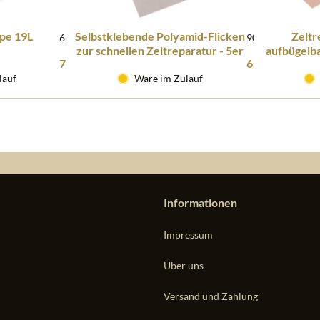
pe 19L
Selbstklebende Polyamid-Flicken
Zeltr
620730L
900992
zur schnellen Zeltreparatur - 5er
aufbügelb
75,98 € *
6,10 € *
Set
Baumw
lauf
Ware im Zulauf
Informationen
Impressum
Über uns
Versand und Zahlung