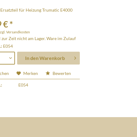
Ersatzteil für Heizung Trumatic E4000
 € *
zgl. Versandkosten
l zur Zeit nicht am Lager. Ware im Zulauf
.:
E054
In den
Warenkorb
ichen
Merken
Bewerten
.:
E054