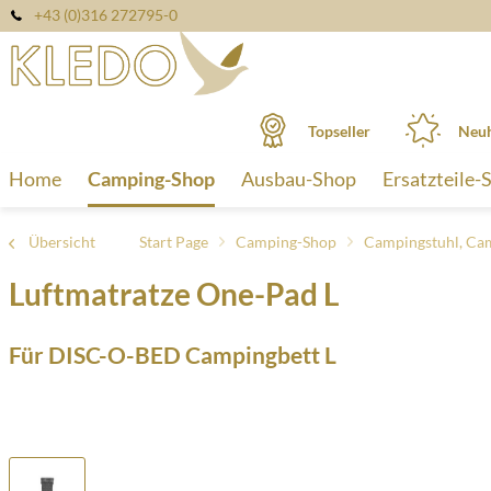
+43 (0)316 272795-0
Topseller
Neuh
Home
Camping-Shop
Ausbau-Shop
Ersatzteile-
Übersicht
Start Page
Camping-Shop
Campingstuhl, Ca
Luftmatratze One-Pad L
Für DISC-O-BED Campingbett L