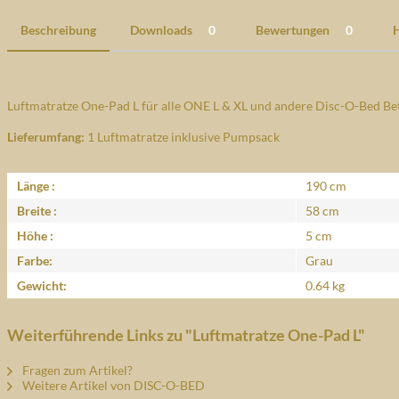
Beschreibung
Downloads
0
Bewertungen
0
H
Luftmatratze One-Pad L für alle ONE L & XL und andere Disc-O-Bed Bet
Lieferumfang:
1 Luftmatratze inklusive Pumpsack
Länge :
190 cm
Breite :
58 cm
Höhe :
5 cm
Farbe:
Grau
Gewicht:
0.64 kg
Weiterführende Links zu "Luftmatratze One-Pad L"
Fragen zum Artikel?
Weitere Artikel von DISC-O-BED