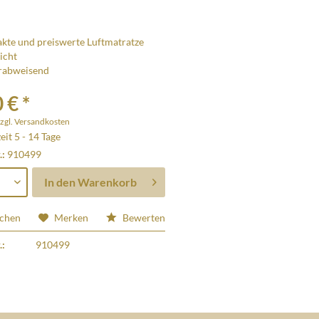
te und preiswerte Luftmatratze
eicht
rabweisend
 € *
zgl. Versandkosten
eit 5 - 14 Tage
.:
910499
In den
Warenkorb
ichen
Merken
Bewerten
.:
910499