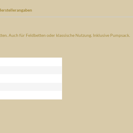
erstellerangaben
ten. Auch für Feldbetten oder klassische Nutzung. Inklusive Pumpsack.