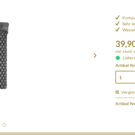
Kompak
Sehr l
Wasse
39,90
inkl. MwSt.
z
Lieferz
Artikel-Nr
Vergle
Artikel-Nr