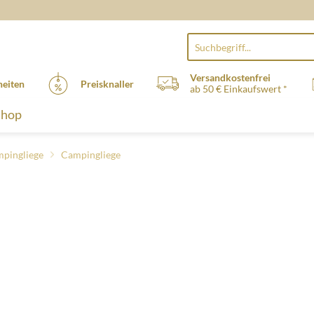
Versandkostenfrei
eiten
Preisknaller
ab 50 € Einkaufswert *
Shop
mpingliege
Campingliege